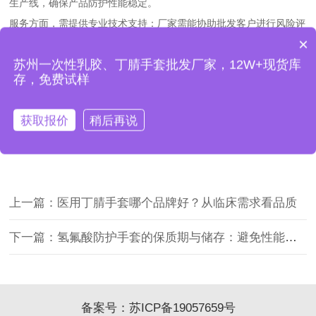
生产线，确保产品防护性能稳定。
服务方面，需提供专业技术支持：厂家需能协助批发客户进行风险评
×
估，如根据作业场景推荐防护等级，提供使用培训，迅力品牌可为批
医疗配包的手套怎么卖？
苏州一次性乳胶、丁腈手套批发厂家，12W+现货库
发客户免费提供特种手套使用培训，降低操作风险。
存，免费试样
此外，特种防护手套批发需签订质量保障协议，明确防护性能承诺，
避免后期纠纷。拨打
0512-55100608，可了解苏州益客特种防护手套
获取报价
稍后再说
批发的质量保障条款。
上一篇：医用丁腈手套哪个品牌好？从临床需求看品质​
下一篇：氢氟酸防护手套的保质期与储存：避免性能衰减的关键​
备案号：
苏ICP备19057659号