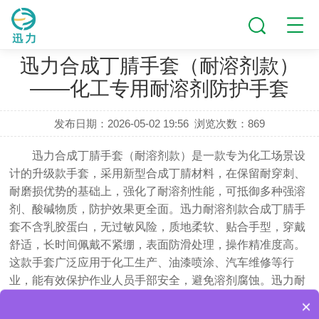
新闻动态
迅力合成丁腈手套（耐溶剂款）
——化工专用耐溶剂防护手套
发布日期：2026-05-02 19:56
浏览次数：
869
迅力合成丁腈手套（耐溶剂款）是一款专为化工场景设
计的升级款手套，采用新型合成丁腈材料，在保留耐穿刺、
耐磨损优势的基础上，强化了耐溶剂性能，可抵御多种强溶
剂、酸碱物质，防护效果更全面。迅力耐溶剂款合成丁腈手
套不含乳胶蛋白，无过敏风险，质地柔软、贴合手型，穿戴
舒适，长时间佩戴不紧绷，表面防滑处理，操作精准度高。
这款手套广泛应用于化工生产、油漆喷涂、汽车维修等行
业，能有效保护作业人员手部安全，避免溶剂腐蚀。迅力耐
溶剂款合成丁腈手套经过严格的耐溶剂检测，品质可靠，凭
×
医疗配包的手套怎么卖？
借专业的化工防护能力，成为化工行业的优选防护产品。欢