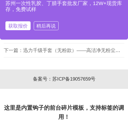
苏州一次性乳胶、丁腈手套批发厂家，12W+现货库
迎联系苏州益客业务小徐，联系电话
1775125
9612。
存，免费试样
获取报价
稍后再说
上一篇：迅力合成乳胶手套（防静电款）——防静电多功能防护手套
下一篇：迅力千级手套（无粉款）——高洁净无粉尘精密操作手套
备案号：
苏ICP备19057659号
这里是内置钩子的前台碎片模板，支持标签的调
用！