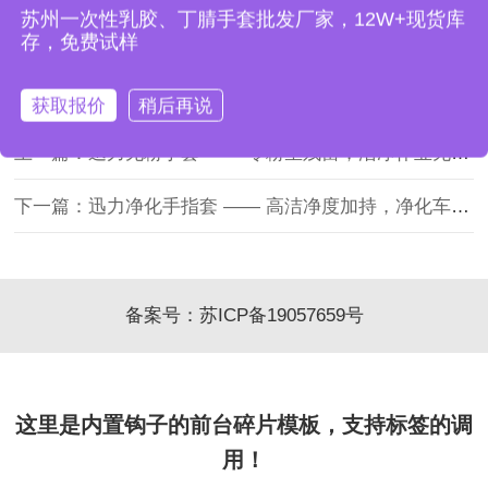
工行业常备洁净耗材。欢迎联系苏州益客业务小徐，联系电
苏州一次性乳胶、丁腈手套批发厂家，12W+现货库
话
17751259612。
存，免费试样
获取报价
稍后再说
上一篇：迅力无粉手套 —— 零粉尘残留，洁净作业无二次污染
下一篇：迅力净化手指套 —— 高洁净度加持，净化车间专用指套
备案号：
苏ICP备19057659号
这里是内置钩子的前台碎片模板，支持标签的调
用！