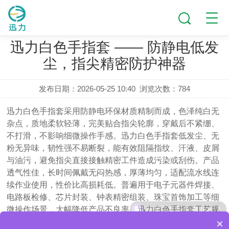
新闻动态
迅力白色手指套 —— 防静电低发
尘，指尖精密防护神器
发布日期：2026-05-25 10:40
浏览次数：
784
迅力白色手指套采用防静电环保材质精制而成，色泽纯白无
杂点，质地柔软轻薄，完美贴合指尖轮廓，穿戴后不紧绷、
不打滑，不影响细微操作手感。迅力白色手指套低发尘、无
粉无异味，韧性强不易断裂，能有效阻隔指纹、汗液、皮屑
与油污，避免指尖直接接触精密工件造成污染或刮伤。产品
透气性佳，长时间佩戴无闷热感，厚薄均匀，适配流水线连
续作业使用，性价比高损耗低。普遍用于电子元器件焊接、
电路板检修、芯片封装、钟表精密组装、珠宝首饰加工等细
净化手套等级有几种？
微操作场景，大幅降低产品不良率。迅力白色手指套工艺规
×
整，尺寸标准统一，每批次品质稳定，是电子制造与精密加
医疗配包的手套怎么卖？