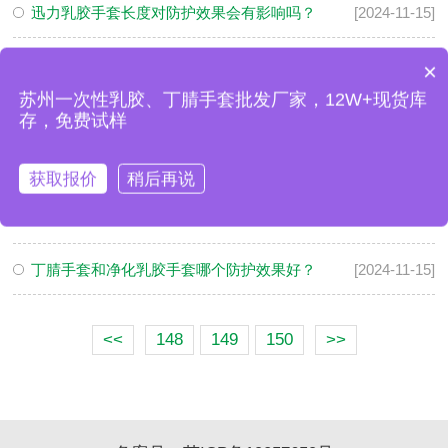
迅力乳胶手套长度对防护效果会有影响吗？
[2024-11-15]
乳胶手套耐温范围是多少？
[2024-11-15]
×
医疗配包的手套怎么卖？
苏州一次性乳胶、丁腈手套批发厂家，12W+现货库
乳胶手套和PVC手套的区别是什么
[2024-11-15]
存，免费试样
有哪些方法可以判断乳胶手套已经被化学物质损坏？
[2024-11-15]
获取报价
稍后再说
净化乳胶手套是灭菌的嘛
[2024-11-15]
丁腈手套和净化乳胶手套哪个防护效果好？
[2024-11-15]
<<
148
149
150
>>